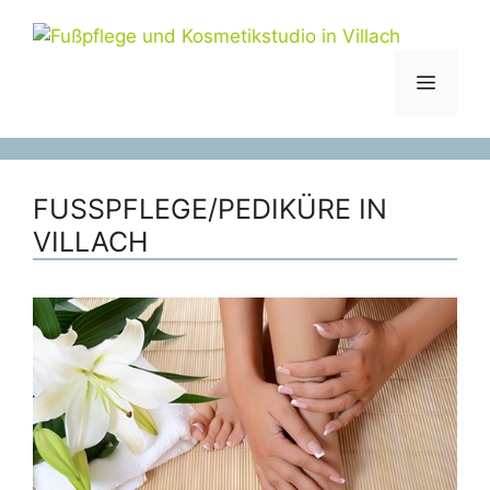
Zum
Inhalt
springen
MENÜ
FUSSPFLEGE/PEDIKÜRE IN V
ILLACH